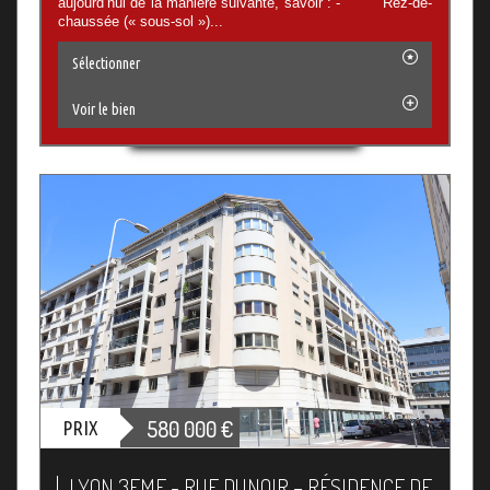
aujourd’hui de la manière suivante, savoir : - Rez-de-
chaussée (« sous-sol »)...
Sélectionner
Voir le bien
580 000
€
PRIX
LYON 3EME - RUE DUNOIR – RÉSIDENCE DE