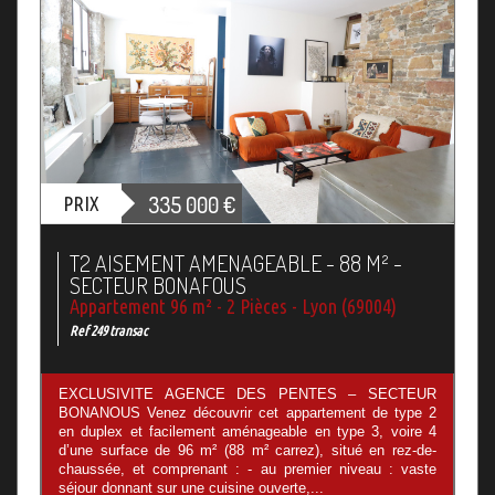
335 000
€
PRIX
T2 AISEMENT AMENAGEABLE - 88 M² -
SECTEUR BONAFOUS
Appartement 96 m² - 2 Pièces - Lyon (69004)
Ref 249 transac
EXCLUSIVITE AGENCE DES PENTES – SECTEUR
BONANOUS Venez découvrir cet appartement de type 2
en duplex et facilement aménageable en type 3, voire 4
d’une surface de 96 m² (88 m² carrez), situé en rez-de-
chaussée, et comprenant : - au premier niveau : vaste
séjour donnant sur une cuisine ouverte,...