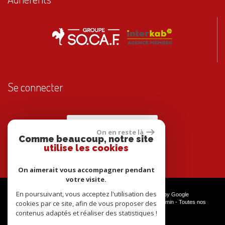
Se connecter
Espace propriétaires
On en reste là
Comme beaucoup, notre site
utilise les cookies
On aimerait vous accompagner pendant
votre visite.
En poursuivant, vous acceptez l'utilisation des
© 2026 | Tous droits réservés | Traduction powered by Google
Plan du site
-
Mentions légales
-
Nos honoraires
-
Liens
-
Admin
-
Toutes nos
cookies par ce site, afin de vous proposer des
annonces
contenus adaptés et réaliser des statistiques !
Site internet compatible multi-supports,