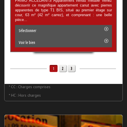
PRIMO ACCEDANTS Appartement vendu meublé Venez
découvrir ce magnifique appartement canut avec pierres
apparentes de type T1 BIS, situé au premier étage sur
cour, 63 m² (42 m² carrez), et comprenant : une belle
pièce...
Sélectionner
Voir le bien
2
3
1
* CC : Charges comprises
* HC : Hors charges