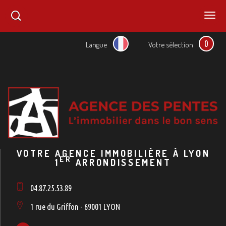
0
Langue
Votre sélection
VOTRE AGENCE IMMOBILIÈRE À LYON
ER
1
ARRONDISSEMENT
04.87.25.53.89
1 rue du Griffon - 69001 LYON