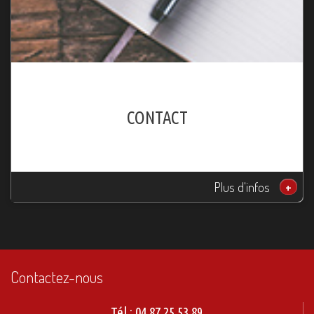
CONTACT
Plus d'infos
+
Contactez-nous
Tél :
04.87.25.53.89