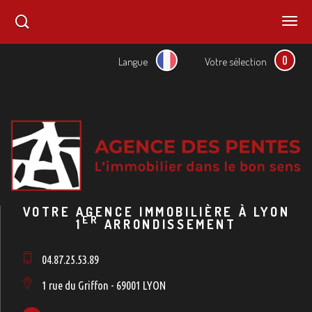
0
Langue
Votre sélection
VOTRE AGENCE IMMOBILIÈRE À LYON
ER
1
ARRONDISSEMENT
04.87.25.53.89
1 rue du Griffon - 69001 LYON