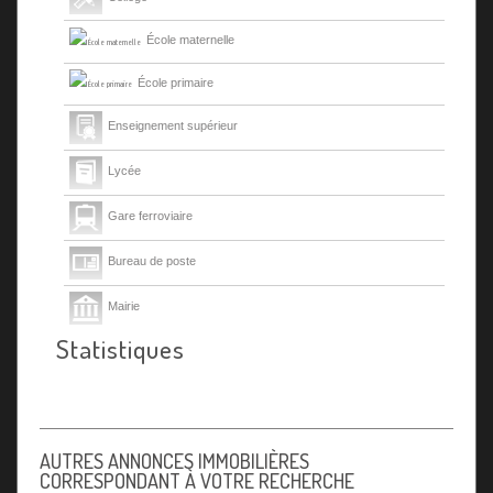
École maternelle
École primaire
Enseignement supérieur
Lycée
Gare ferroviaire
Bureau de poste
Mairie
Statistiques
Presse et Tabac
AUTRES ANNONCES IMMOBILIÈRES
CORRESPONDANT À VOTRE RECHERCHE