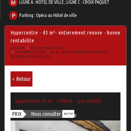
LIGNE A : HOTEL DE VILLE ; LIGNE C : CROIX PAQUET
Parking : Opéra ou Hôtel de ville
hypercentre - 43 m²- entierement renove - bonne
rentabilite
Accueil
Nos ventes à Lyon
HYPERCENTRE - 43 M²- ENTIEREMENT RENOVE -
BONNE RENTABILITE
< Retour
Appartement 43 m² - 2 Pièces - Lyon (69001)
PRIX
Nous consulter
Ref 197
Bien vendu