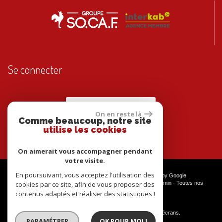
Se connecter
Espace propriétaires
On en reste là
Comme beaucoup, notre site
utilise les cookies
On aimerait vous accompagner pendant
votre visite.
En poursuivant, vous acceptez l'utilisation des
© 2026 | Tous droits réservés | Traduction powered by Google
cookies par ce site, afin de vous proposer des
Plan du site
-
Mentions légales
-
Nos honoraires
-
Liens
-
Admin
-
Toutes nos
annonces
contenus adaptés et réaliser des statistiques !
Site internet compatible multi-supports,
un seul site adaptable à tous les types d'écrans.
PARAMÉTRER
OK POUR MOI !