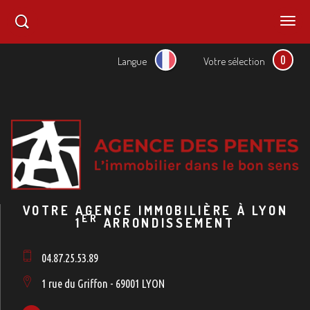
0
Langue
Votre sélection
VOTRE AGENCE IMMOBILIÈRE À LYON
ER
1
ARRONDISSEMENT
04.87.25.53.89
1 rue du Griffon - 69001 LYON