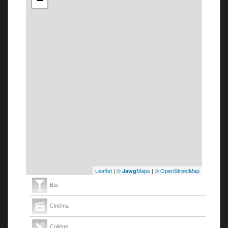
−
Leaflet
|
©
Maps
|
© OpenStreetMap
Jawg
Bar
Cinéma
Collège