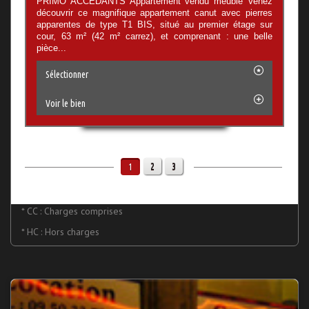
PRIMO ACCEDANTS Appartement vendu meublé Venez
découvrir ce magnifique appartement canut avec pierres
apparentes de type T1 BIS, situé au premier étage sur
cour, 63 m² (42 m² carrez), et comprenant : une belle
pièce...
Sélectionner
Voir le bien
2
3
1
* CC : Charges comprises
* HC : Hors charges