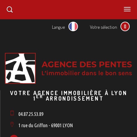
0
Langue
Votre sélection
VOTRE AGENCE IMMOBILIÈRE À LYON
ER
1
ARRONDISSEMENT
04.87.25.53.89
1 rue du Griffon - 69001 LYON