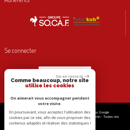
Se connecter
Espace propriétaires
On en reste là
Comme beaucoup, notre site
utilise les cookies
On aimerait vous accompagner pendant
votre visite.
En poursuivant, vous acceptez l'utilisation des
© 2026 | Tous droits réservés | Traduction powered by Google
Plan du site
-
Mentions légales
-
Nos honoraires
-
Liens
-
Admin
-
Toutes nos
cookies par ce site, afin de vous proposer des
annonces
contenus adaptés et réaliser des statistiques !
Site internet compatible multi-supports,