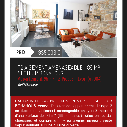
335 000
€
PRIX
T2 AISEMENT AMENAGEABLE - 88 M² -
SECTEUR BONAFOUS
Appartement 96 m² - 2 Pièces - Lyon (69004)
Ref 249 transac
EXCLUSIVITE AGENCE DES PENTES – SECTEUR
BONANOUS Venez découvrir cet appartement de type 2
en duplex et facilement aménageable en type 3, voire 4
d’une surface de 96 m² (88 m² carrez), situé en rez-de-
chaussée, et comprenant : - au premier niveau : vaste
séjour donnant sur une cuisine ouverte,...