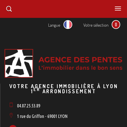
0
Langue
Votre sélection
VOTRE AGENCE IMMOBILIÈRE À LYON
ER
1
ARRONDISSEMENT
04.87.25.53.89
1 rue du Griffon - 69001 LYON