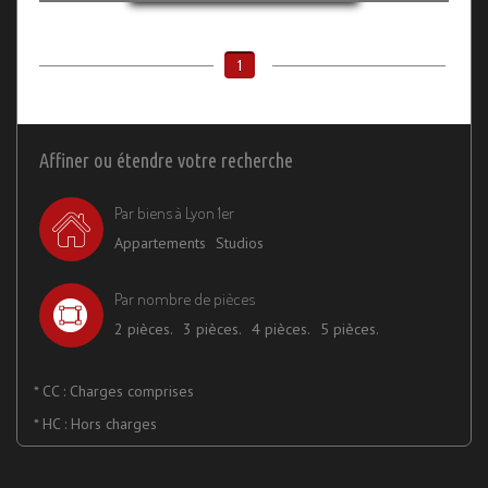
1
Affiner ou étendre votre recherche
Par biens à Lyon 1er
Appartements
Studios
Par nombre de pièces
2 pièces.
3 pièces.
4 pièces.
5 pièces.
* CC : Charges comprises
* HC : Hors charges