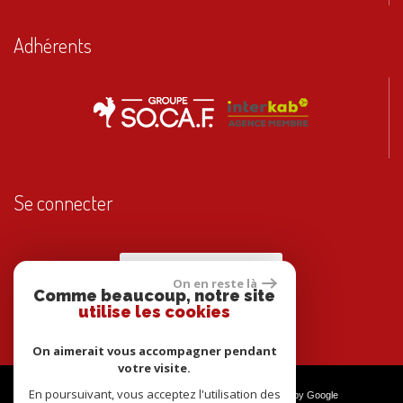
Adhérents
Se connecter
Espace propriétaires
On en reste là
Comme beaucoup, notre site
utilise les cookies
On aimerait vous accompagner pendant
votre visite.
En poursuivant, vous acceptez l'utilisation des
© 2026 | Tous droits réservés | Traduction powered by Google