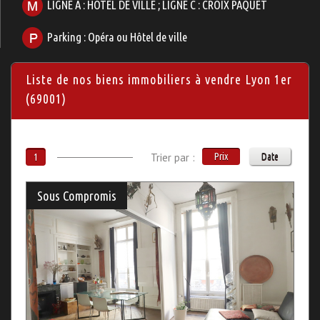
LIGNE A : HOTEL DE VILLE ; LIGNE C : CROIX PAQUET
Parking : Opéra ou Hôtel de ville
Liste de nos biens immobiliers à vendre Lyon 1er
(69001)
Trier par :
Prix
Date
1
Sous Compromis