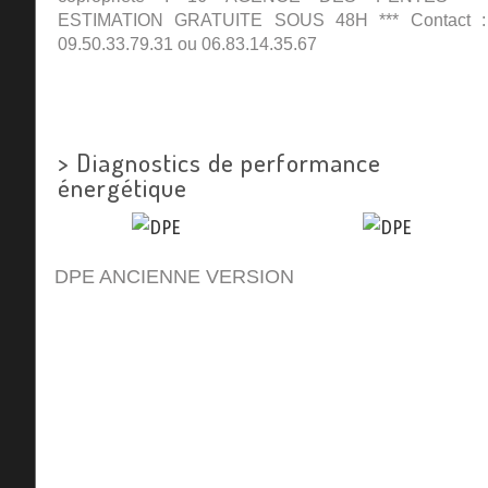
ESTIMATION GRATUITE SOUS 48H *** Contact :
09.50.33.79.31 ou 06.83.14.35.67
>
Diagnostics de performance
énergétique
DPE ANCIENNE VERSION