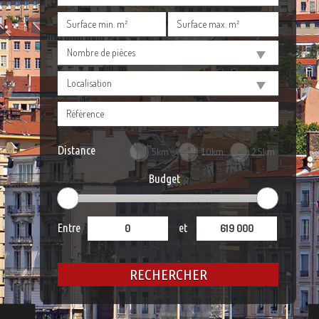
Nombre de pièces
Localisation
Distance
5km
10km
25km
Budget
Entre
et
RECHERCHER