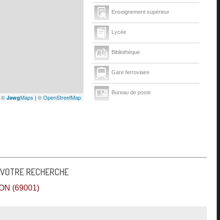
Enseignement supérieur
Lycée
Bibliothèque
Gare ferroviaire
Bureau de poste
|
©
Maps
|
© OpenStreetMap
Jawg
Mairie
Presse et Tabac
 VOTRE RECHERCHE
N (69001)