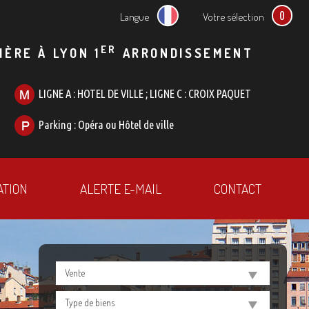
0
Langue
Votre sélection
ER
IÈRE À LYON 1
ARRONDISSEMENT
LIGNE A : HOTEL DE VILLE ; LIGNE C : CROIX PAQUET
Parking : Opéra ou Hôtel de ville
ATION
ALERTE E-MAIL
CONTACT
Vente
Type de biens