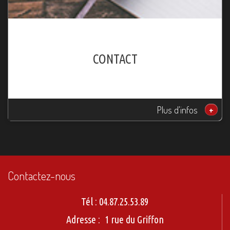
CONTACT
Plus d'infos
+
Contactez-nous
Tél :
04.87.25.53.89
Adresse :
1 rue du Griffon