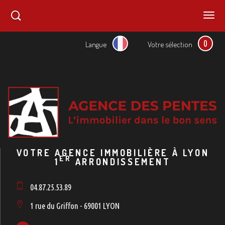
0
Langue
Votre sélection
VOTRE AGENCE IMMOBILIÈRE À LYON
ER
1
ARRONDISSEMENT
04.87.25.53.89
1 rue du Griffon - 69001 LYON