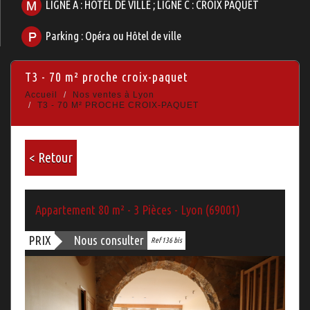
LIGNE A : HOTEL DE VILLE ; LIGNE C : CROIX PAQUET
Parking : Opéra ou Hôtel de ville
t3 - 70 m² proche croix-paquet
Accueil
Nos ventes à Lyon
T3 - 70 M² PROCHE CROIX-PAQUET
< Retour
Appartement 80 m² - 3 Pièces - Lyon (69001)
PRIX
Nous consulter
Ref 136 bis
Bien vendu