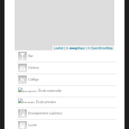
Leaflet
|
©
Maps
|
© OpenStreetMap
Jawg
Bar
Cinéma
Collège
École maternelle
École primaire
Enseignement supérieur
Lycée