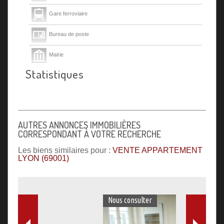
Gare ferroviaire
Bureau de poste
Mairie
Statistiques
Presse et Tabac
AUTRES ANNONCES IMMOBILIÈRES
CORRESPONDANT À VOTRE RECHERCHE
Les biens similaires pour :
VENTE APPARTEMENT
LYON (69001)
Nous consulter