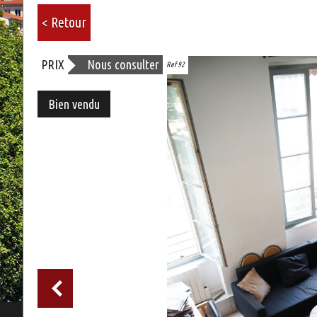
< Retour
PRIX
Nous consulter
Ref 92
Bien vendu