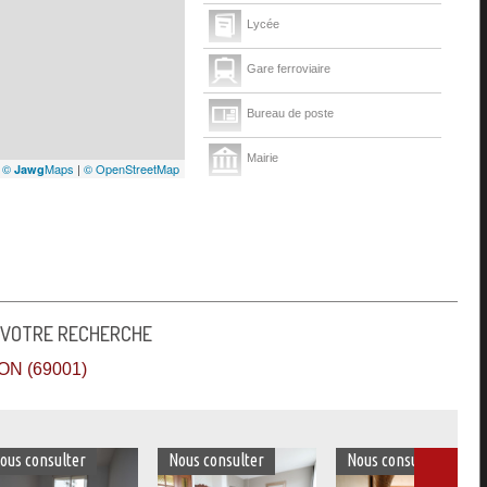
Lycée
Gare ferroviaire
Bureau de poste
Mairie
|
©
Maps
|
© OpenStreetMap
Jawg
Presse et Tabac
 VOTRE RECHERCHE
N (69001)
Nous consulter
Nous consulter