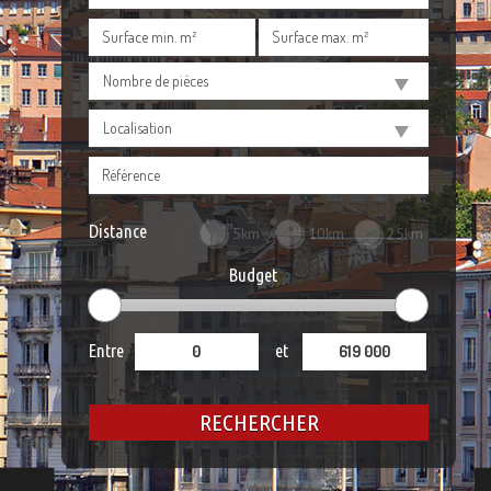
Nombre de pièces
Localisation
Distance
5km
10km
25km
Budget
Entre
et
RECHERCHER