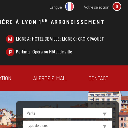
0
Langue
Votre sélection
ER
IÈRE À LYON 1
ARRONDISSEMENT
LIGNE A : HOTEL DE VILLE ; LIGNE C : CROIX PAQUET
Parking : Opéra ou Hôtel de ville
ATION
ALERTE E-MAIL
CONTACT
Vente
Type de biens