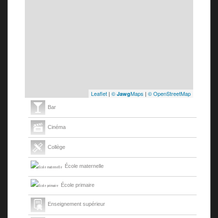
Leaflet
|
©
Maps
|
© OpenStreetMap
Jawg
Bar
Cinéma
Collège
École maternelle
École primaire
Enseignement supérieur