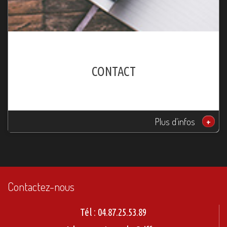
CONTACT
Plus d'infos
+
Contactez-nous
Tél :
04.87.25.53.89