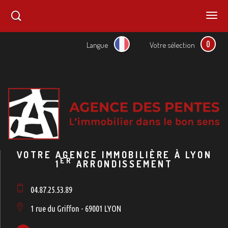
0
Langue
Votre sélection
VOTRE AGENCE IMMOBILIÈRE À LYON
ER
1
ARRONDISSEMENT
04.87.25.53.89
1 rue du Griffon - 69001 LYON