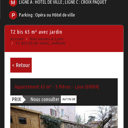
LIGNE A : HOTEL DE VILLE ; LIGNE C : CROIX PAQUET
Parking : Opéra ou Hôtel de ville
t2 bis 65 m² avec jardin
Accueil
Nos ventes à Lyon
T2 BIS 65 M² AVEC JARDIN
< Retour
Appartement 65 m² - 3 Pièces - Lyon (69004)
PRIX
Nous consulter
Ref 196 DR
Bien vendu