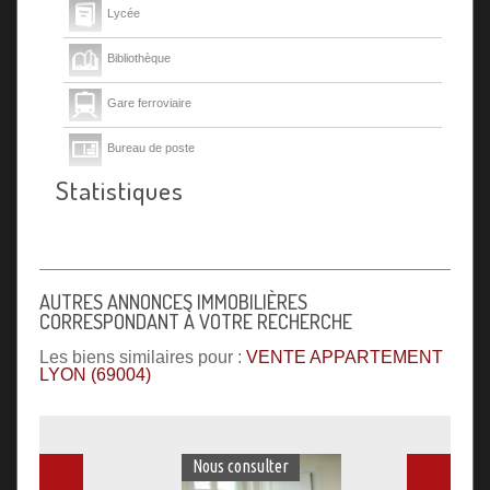
Lycée
Bibliothèque
Gare ferroviaire
Bureau de poste
Statistiques
Mairie
Presse et Tabac
AUTRES ANNONCES IMMOBILIÈRES
CORRESPONDANT À VOTRE RECHERCHE
Les biens similaires pour :
VENTE APPARTEMENT
LYON (69004)
Nous consulter