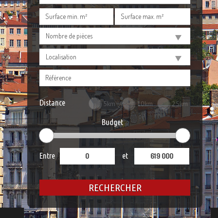
Nombre de pièces
Localisation
Distance
5km
10km
25km
Budget
Entre
et
RECHERCHER