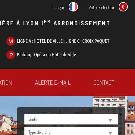
0
Langue
Votre sélection
ER
IÈRE À LYON 1
ARRONDISSEMENT
LIGNE A : HOTEL DE VILLE ; LIGNE C : CROIX PAQUET
Parking : Opéra ou Hôtel de ville
ATION
ALERTE E-MAIL
CONTACT
Vente
Type de biens