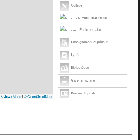
Collège
École maternelle
École primaire
Enseignement supérieur
Lycée
Bibliothèque
Gare ferroviaire
Bureau de poste
|
©
Maps
|
© OpenStreetMap
Jawg
Mairie
Presse et Tabac