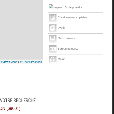
École primaire
Enseignement supérieur
Lycée
Gare ferroviaire
Bureau de poste
Mairie
|
©
Maps
|
© OpenStreetMap
Jawg
Presse et Tabac
 VOTRE RECHERCHE
N (69001)