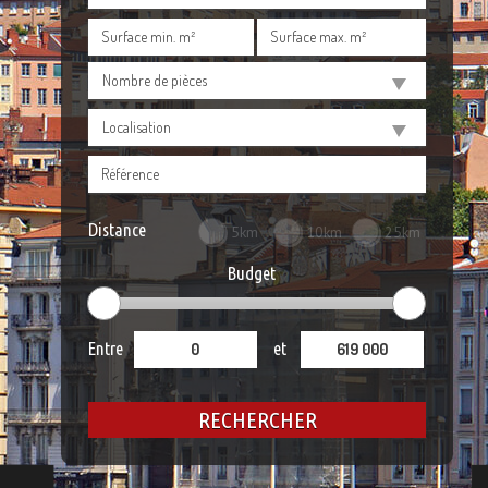
Nombre de pièces
Localisation
Distance
5km
10km
25km
Budget
Entre
et
RECHERCHER