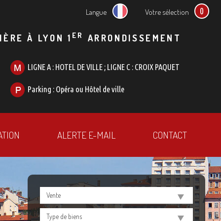
0
Langue
Votre sélection
ER
IÈRE À LYON 1
ARRONDISSEMENT
LIGNE A : HOTEL DE VILLE ; LIGNE C : CROIX PAQUET
Parking : Opéra ou Hôtel de ville
ATION
ALERTE E-MAIL
CONTACT
Vente
Type de biens