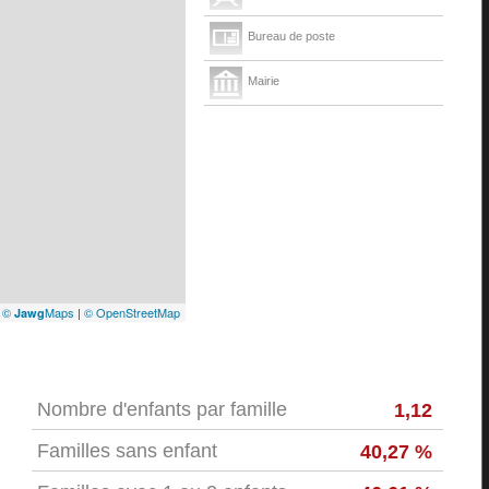
Bureau de poste
Mairie
|
©
Maps
|
© OpenStreetMap
Jawg
Nombre d'enfants par famille
1,12
Familles sans enfant
40,27 %