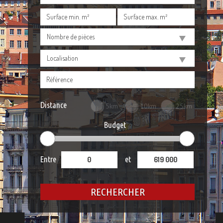
Nombre de pièces
Localisation
Distance
5km
10km
25km
Budget
Entre
et
RECHERCHER