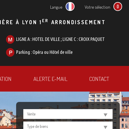
0
Langue
Votre sélection
ER
IÈRE À LYON 1
ARRONDISSEMENT
LIGNE A : HOTEL DE VILLE ; LIGNE C : CROIX PAQUET
Parking : Opéra ou Hôtel de ville
ATION
ALERTE E-MAIL
CONTACT
Vente
Type de biens