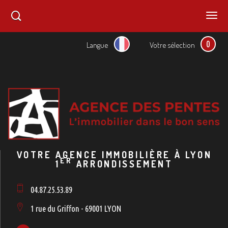
0
Langue
Votre sélection
VOTRE AGENCE IMMOBILIÈRE À LYON
ER
1
ARRONDISSEMENT
04.87.25.53.89
1 rue du Griffon - 69001 LYON