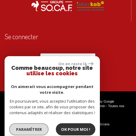
Se connecter
Espace propriétaires
On en reste là
Comme beaucoup, notre site
utilise les cookies
On aimerait vous accompagner pendant
votre visite.
En poursuivant, vous acceptez l'utilisation des
© 2026 | Tous droits réservés | Traduction powered by Google
cookies par ce site, afin de vous proposer des
Plan du site
-
Mentions légales
-
Nos honoraires
-
Liens
-
Admin
-
Toutes nos
annonces
contenus adaptés et réaliser des statistiques !
Site internet compatible multi-supports,
un seul site adaptable à tous les types d'écrans.
PARAMÉTRER
OK POUR MOI !