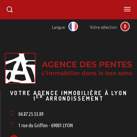
0
Langue
Votre sélection
VOTRE AGENCE IMMOBILIÈRE À LYON
ER
1
ARRONDISSEMENT
04.87.25.53.89
1 rue du Griffon - 69001 LYON