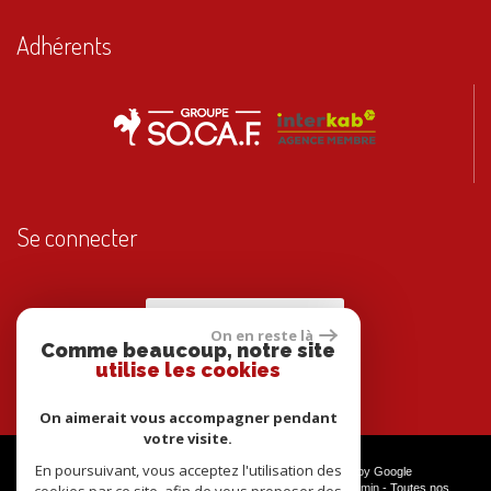
Adhérents
Se connecter
Espace propriétaires
On en reste là
Comme beaucoup, notre site
utilise les cookies
On aimerait vous accompagner pendant
votre visite.
En poursuivant, vous acceptez l'utilisation des
© 2026 | Tous droits réservés | Traduction powered by Google
Plan du site
-
Mentions légales
-
Nos honoraires
-
Liens
-
Admin
-
Toutes nos