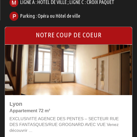
LIGNE A : HOTEL DE VILLE ; LIGNE C : CROIX PAQUET
Parking : Opéra ou Hôtel de ville
NOTRE COUP DE COEUR
Lyon
Appartement 72 m²
EXCLUSIVITE AGENCE DES PENTES – SECTEUR RUE
DES FANTASQUES/RUE GROGNARD AVEC VUE Venez
découvrir ...