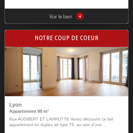
Voir le bien
+
NOTRE COUP DE COEUR
Lyon
Appartement 99 m²
Rue AUDIBERT ET LAVIROTTE Venez découvrir ce bel
appartement en duplex de type T5, au sein d’une ...