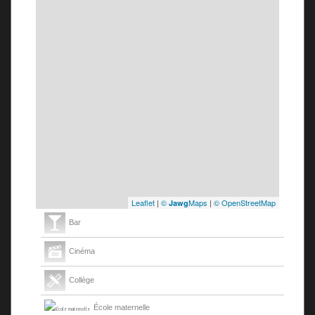
Leaflet
|
©
Maps
|
© OpenStreetMap
Jawg
Bar
Cinéma
Collège
École maternelle