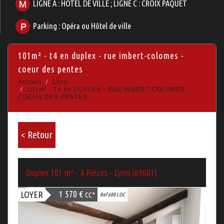
LIGNE A : HOTEL DE VILLE ; LIGNE C : CROIX PAQUET
Parking : Opéra ou Hôtel de ville
101m² - t4 en duplex - rue imbert-colomes -
coeur des pentes
Accueil
Lyon
101m² - T4 en DUPLEX - RUE IMBERT-COLOMES -
COEUR DES PENTES
< Retour
Duplex 101 m² - 4 Pièces - Lyon (69001)
1 570 €
LOYER
CC*
Ref 680 LOC