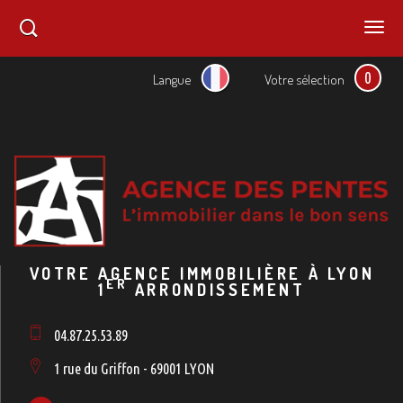
0
Langue
Votre sélection
VOTRE AGENCE IMMOBILIÈRE À LYON
ER
1
ARRONDISSEMENT
04.87.25.53.89
1 rue du Griffon - 69001 LYON