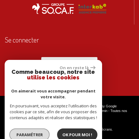
Se connecter
Espace propriétaires
On en reste là
Comme beaucoup, notre site
utilise les cookies
On aimerait vous accompagner pendant
votre visite.
En poursuivant, vous acceptez l'utilisation des
© 2026 | Tous droits réservés | Traduction powered by Google
cookies par ce site, afin de vous proposer des
Plan du site
-
Mentions légales
-
Nos honoraires
-
Liens
-
Admin
-
Toutes nos
annonces
contenus adaptés et réaliser des statistiques !
Site internet compatible multi-supports,
un seul site adaptable à tous les types d'écrans.
PARAMÉTRER
OK POUR MOI !