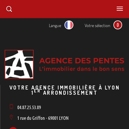
0
Langue
Votre sélection
VOTRE AGENCE IMMOBILIÈRE À LYON
ER
1
ARRONDISSEMENT
04.87.25.53.89
1 rue du Griffon - 69001 LYON