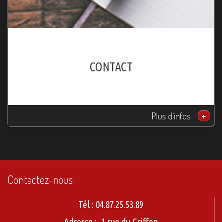
CONTACT
Plus d'infos
+
Contactez-nous
Tél :
04.87.25.53.89
Adresse :