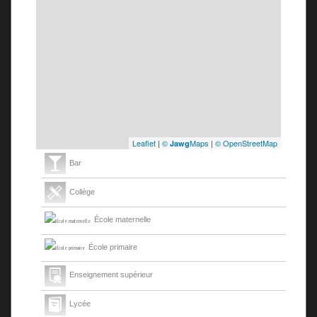
Leaflet
|
©
Maps
|
© OpenStreetMap
Jawg
Bar
Collège
École maternelle
École primaire
Enseignement supérieur
Lycée