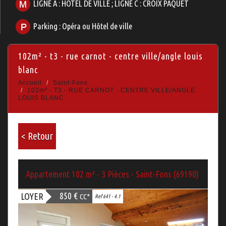
LIGNE A : HOTEL DE VILLE ; LIGNE C : CROIX PAQUET
Parking : Opéra ou Hôtel de ville
102m² - t3 - rue carnot - centre ville/angle louis
blanc
Accueil
Saint-Fons
102m² - T3 - RUE CARNOT - CENTRE VILLE/ANGLE
LOUIS BLANC
< Retour
Appartement 102 m² - 3 Pièces - Saint-Fons (69190)
850 €
LOYER
CC*
Ref 641 - 4.1