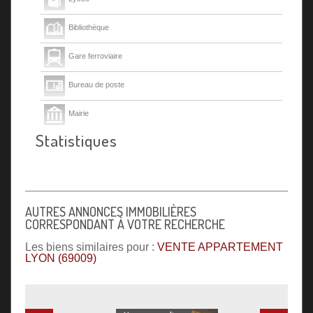
Bibliothèque
Gare ferroviaire
Bureau de poste
Mairie
Statistiques
Presse et Tabac
AUTRES ANNONCES IMMOBILIÈRES
CORRESPONDANT À VOTRE RECHERCHE
Les biens similaires pour :
VENTE APPARTEMENT
LYON (69009)