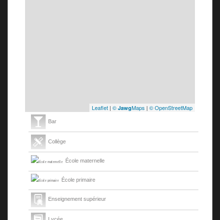
Leaflet
|
©
Maps
|
© OpenStreetMap
Jawg
Bar
Collège
École maternelle
École primaire
Enseignement supérieur
Lycée