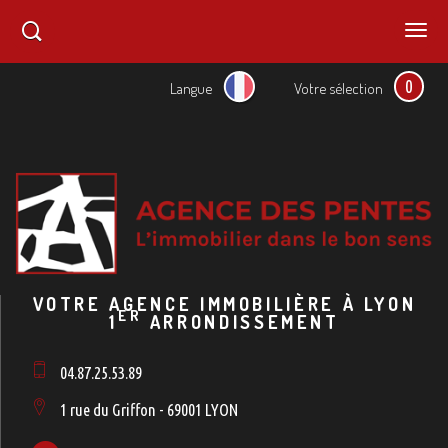
0
Langue
Votre sélection
VOTRE AGENCE IMMOBILIÈRE À LYON
ER
1
ARRONDISSEMENT
04.87.25.53.89
1 rue du Griffon - 69001 LYON