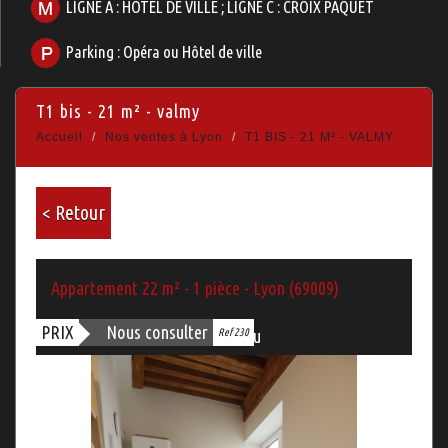
LIGNE A : HOTEL DE VILLE ; LIGNE C : CROIX PAQUET
Parking : Opéra ou Hôtel de ville
t1 bis - 21 m² - valmy
Accueil
Nos ventes à Lyon
T1 BIS - 21 M² - VALMY
< Retour
Appartement 22 m² - 1 pièce - Lyon (69009)
PRIX
Nous consulter
Ref 230
Bien vendu