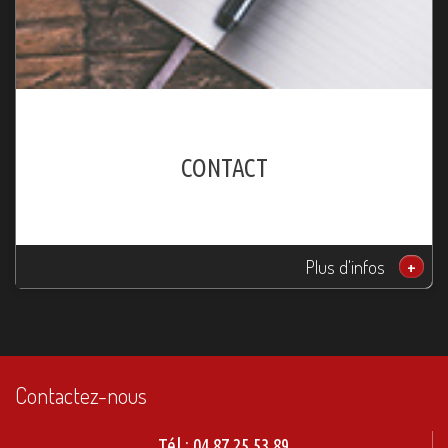
CONTACT
Plus d'infos
+
Contactez-nous
Tél :
04.87.25.53.89