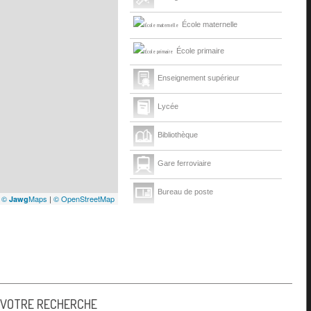
École maternelle
École primaire
Enseignement supérieur
Lycée
Bibliothèque
Gare ferroviaire
Bureau de poste
|
©
Maps
|
© OpenStreetMap
Jawg
Mairie
Presse et Tabac
 VOTRE RECHERCHE