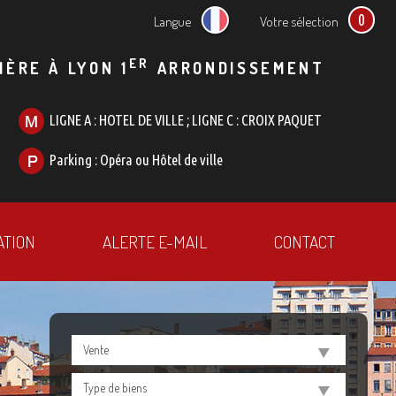
0
Langue
Votre sélection
ER
IÈRE À LYON 1
ARRONDISSEMENT
LIGNE A : HOTEL DE VILLE ; LIGNE C : CROIX PAQUET
Parking : Opéra ou Hôtel de ville
ATION
ALERTE E-MAIL
CONTACT
Vente
Type de biens