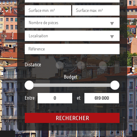
Nombre de pièces
Localisation
Distance
5km
10km
25km
Budget
Entre
et
RECHERCHER